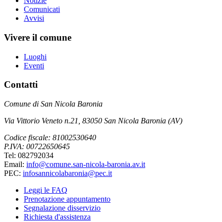
Notizie
Comunicati
Avvisi
Vivere il comune
Luoghi
Eventi
Contatti
Comune di San Nicola Baronia
Via Vittorio Veneto n.21, 83050 San Nicola Baronia (AV)
Codice fiscale: 81002530640
P.IVA: 00722650645
Tel: 082792034
Email:
info@comune.san-nicola-baronia.av.it
PEC:
infosannicolabaronia@pec.it
Leggi le FAQ
Prenotazione appuntamento
Segnalazione disservizio
Richiesta d'assistenza