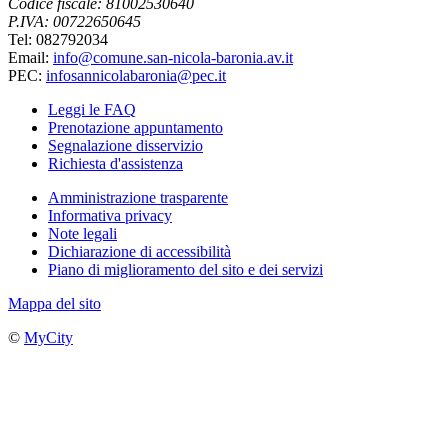
Codice fiscale: 81002530640
P.IVA: 00722650645
Tel: 082792034
Email:
info@comune.san-nicola-baronia.av.it
PEC:
infosannicolabaronia@pec.it
Leggi le FAQ
Prenotazione appuntamento
Segnalazione disservizio
Richiesta d'assistenza
Amministrazione trasparente
Informativa privacy
Note legali
Dichiarazione di accessibilità
Piano di miglioramento del sito e dei servizi
Mappa del sito
©
MyCity