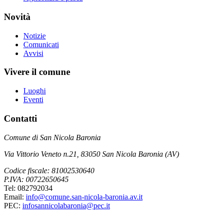
Novità
Notizie
Comunicati
Avvisi
Vivere il comune
Luoghi
Eventi
Contatti
Comune di San Nicola Baronia
Via Vittorio Veneto n.21, 83050 San Nicola Baronia (AV)
Codice fiscale: 81002530640
P.IVA: 00722650645
Tel: 082792034
Email:
info@comune.san-nicola-baronia.av.it
PEC:
infosannicolabaronia@pec.it