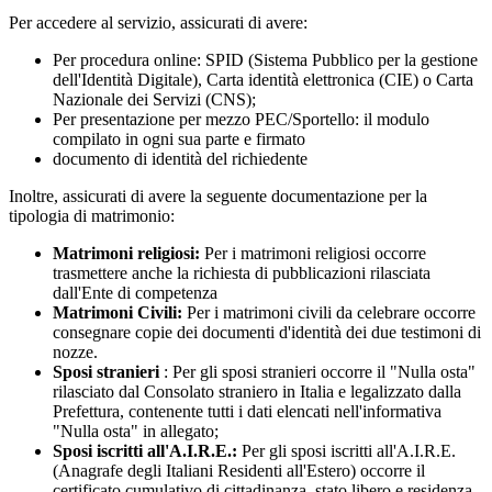
Per accedere al servizio, assicurati di avere:
Per procedura online: SPID (Sistema Pubblico per la gestione
dell'Identità Digitale), Carta identità elettronica (CIE) o Carta
Nazionale dei Servizi (CNS);
Per presentazione per mezzo PEC/Sportello: il modulo
compilato in ogni sua parte e firmato
documento di identità del richiedente
Inoltre, assicurati di avere la seguente documentazione per la
tipologia di matrimonio:
Matrimoni religiosi:
Per i matrimoni religiosi occorre
trasmettere anche la richiesta di pubblicazioni rilasciata
dall'Ente di competenza
Matrimoni Civili:
Per i matrimoni civili da celebrare occorre
consegnare copie dei documenti d'identità dei due testimoni di
nozze.
Sposi stranieri
: Per gli sposi stranieri occorre il "Nulla osta"
rilasciato dal Consolato straniero in Italia e legalizzato dalla
Prefettura, contenente tutti i dati elencati nell'informativa
"Nulla osta" in allegato;
Sposi iscritti all'A.I.R.E.:
Per gli sposi iscritti all'A.I.R.E.
(Anagrafe degli Italiani Residenti all'Estero) occorre il
certificato cumulativo di cittadinanza, stato libero e residenza