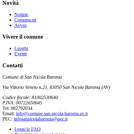
Novità
Notizie
Comunicati
Avvisi
Vivere il comune
Luoghi
Eventi
Contatti
Comune di San Nicola Baronia
Via Vittorio Veneto n.21, 83050 San Nicola Baronia (AV)
Codice fiscale: 81002530640
P.IVA: 00722650645
Tel: 082792034
Email:
info@comune.san-nicola-baronia.av.it
PEC:
infosannicolabaronia@pec.it
Leggi le FAQ