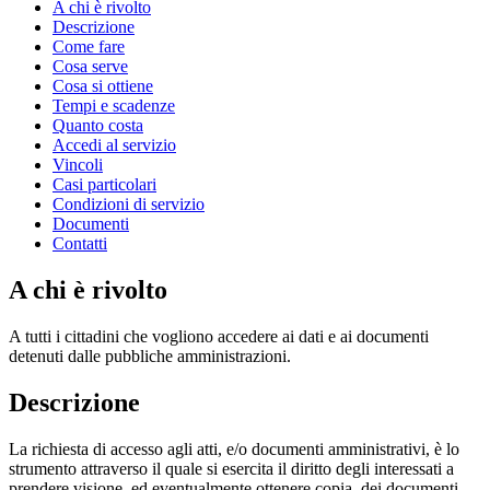
A chi è rivolto
Descrizione
Come fare
Cosa serve
Cosa si ottiene
Tempi e scadenze
Quanto costa
Accedi al servizio
Vincoli
Casi particolari
Condizioni di servizio
Documenti
Contatti
A chi è rivolto
A tutti i cittadini che vogliono accedere ai dati e ai documenti
detenuti dalle pubbliche amministrazioni.
Descrizione
La richiesta di accesso agli atti, e/o documenti amministrativi, è lo
strumento attraverso il quale si esercita il diritto degli interessati a
prendere visione, ed eventualmente ottenere copia, dei documenti