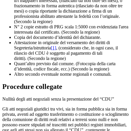
il/i mappale/i interessati, (rilasciato da non oltre sei mesi), o
frazionamento in forma autentica (rilasciato da non oltre tre
mesi) o copia riportante la dichiarazione a firma di un
professionista abilitato attestante la fedeltà con l’originale.
(Secondo la regione)
N° 2 copie estratto di PRG scala 1:5000 con evidenziata l'area
interessata dal certificato. (Secondo la regione)
Copia del documento d’identità del dichiarante.
Attestazione in originale del versamento dei diritti di
Segreteria/istruttoria
[1]
, (considerato che, in ogni caso, il
rilascio del CDU è soggetto al pagamento di tali
diritti). (Secondo la regione)
Quant’altro previsto dal comune. (Fotocopia della carta
d’identità, codice fiscale, ecc.) (Secondo la regione)
Altro secondo eventuale norme regionali e comunali.
Procedure collegate
Nullità degli atti negoziali senza la presentazione del “CDU”
Gli atti negoziali giuridici tra vivi, sia in forma pubblica sia in forma
privata, aventi ad oggetto trasferimento o costituzione o scioglimento
della comunione di diritti reali relativi a terreni sono nulli e non
possono essere stipulati né trascritti nei pubblici registri immobiliari,
ove agli atti stessi non sia allegato il “CDU”, contenente le