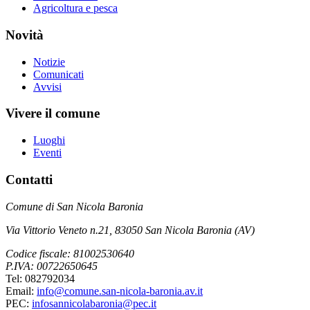
Agricoltura e pesca
Novità
Notizie
Comunicati
Avvisi
Vivere il comune
Luoghi
Eventi
Contatti
Comune di San Nicola Baronia
Via Vittorio Veneto n.21, 83050 San Nicola Baronia (AV)
Codice fiscale: 81002530640
P.IVA: 00722650645
Tel: 082792034
Email:
info@comune.san-nicola-baronia.av.it
PEC:
infosannicolabaronia@pec.it