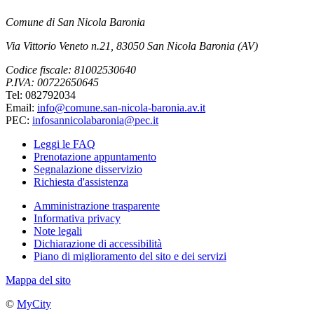
Comune di San Nicola Baronia
Via Vittorio Veneto n.21, 83050 San Nicola Baronia (AV)
Codice fiscale: 81002530640
P.IVA: 00722650645
Tel: 082792034
Email:
info@comune.san-nicola-baronia.av.it
PEC:
infosannicolabaronia@pec.it
Leggi le FAQ
Prenotazione appuntamento
Segnalazione disservizio
Richiesta d'assistenza
Amministrazione trasparente
Informativa privacy
Note legali
Dichiarazione di accessibilità
Piano di miglioramento del sito e dei servizi
Mappa del sito
©
MyCity