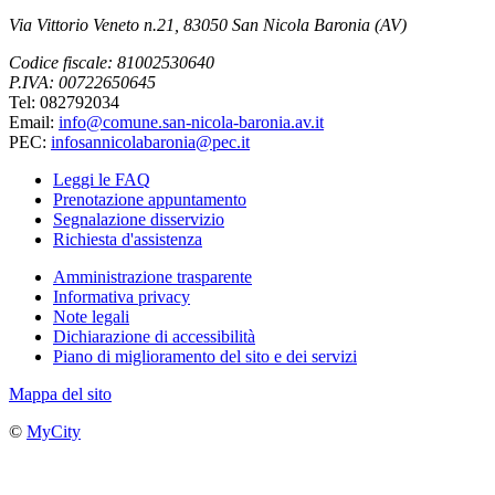
Via Vittorio Veneto n.21, 83050 San Nicola Baronia (AV)
Codice fiscale: 81002530640
P.IVA: 00722650645
Tel: 082792034
Email:
info@comune.san-nicola-baronia.av.it
PEC:
infosannicolabaronia@pec.it
Leggi le FAQ
Prenotazione appuntamento
Segnalazione disservizio
Richiesta d'assistenza
Amministrazione trasparente
Informativa privacy
Note legali
Dichiarazione di accessibilità
Piano di miglioramento del sito e dei servizi
Mappa del sito
©
MyCity