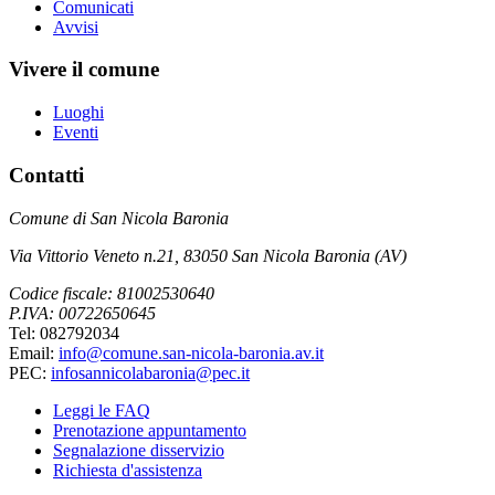
Comunicati
Avvisi
Vivere il comune
Luoghi
Eventi
Contatti
Comune di San Nicola Baronia
Via Vittorio Veneto n.21, 83050 San Nicola Baronia (AV)
Codice fiscale: 81002530640
P.IVA: 00722650645
Tel: 082792034
Email:
info@comune.san-nicola-baronia.av.it
PEC:
infosannicolabaronia@pec.it
Leggi le FAQ
Prenotazione appuntamento
Segnalazione disservizio
Richiesta d'assistenza