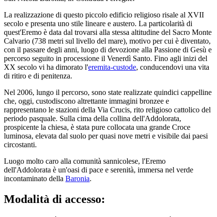
La realizzazione di questo piccolo edificio religioso risale al XVII
secolo e presenta uno stile lineare e austero. La particolarità di
quest'Eremo è data dal trovarsi alla stessa altitudine del Sacro Monte
Calvario (738 metri sul livello del mare), motivo per cui è diventato,
con il passare degli anni, luogo di devozione alla Passione di Gesù e
percorso seguito in processione il Venerdì Santo. Fino agli inizi del
XX secolo vi ha dimorato l'
eremita-custode
, conducendovi una vita
di ritiro e di penitenza.
Nel 2006, lungo il percorso, sono state realizzate quindici cappelline
che, oggi, custodiscono altrettante immagini bronzee e
rappresentano le stazioni della Via Crucis, rito religioso cattolico del
periodo pasquale. Sulla cima della collina dell'Addolorata,
prospicente la chiesa, è stata pure collocata una grande Croce
luminosa, elevata dal suolo per quasi nove metri e visibile dai paesi
circostanti.
Luogo molto caro alla comunità sannicolese, l'Eremo
dell'Addolorata è un'oasi di pace e serenità, immersa nel verde
incontaminato della
Baronia
.
Modalità di accesso: