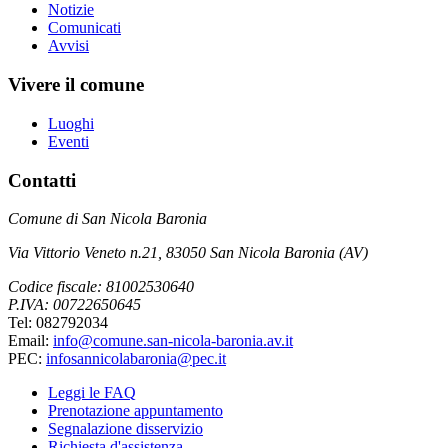
Notizie
Comunicati
Avvisi
Vivere il comune
Luoghi
Eventi
Contatti
Comune di San Nicola Baronia
Via Vittorio Veneto n.21, 83050 San Nicola Baronia (AV)
Codice fiscale: 81002530640
P.IVA: 00722650645
Tel: 082792034
Email:
info@comune.san-nicola-baronia.av.it
PEC:
infosannicolabaronia@pec.it
Leggi le FAQ
Prenotazione appuntamento
Segnalazione disservizio
Richiesta d'assistenza