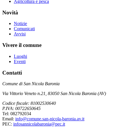
Agricoltura e pesca
Novità
Notizie
Comunicati
Avvisi
Vivere il comune
Luoghi
Eventi
Contatti
Comune di San Nicola Baronia
Via Vittorio Veneto n.21, 83050 San Nicola Baronia (AV)
Codice fiscale: 81002530640
P.IVA: 00722650645
Tel: 082792034
Email:
info@comune.san-nicola-baronia.av.it
PEC:
infosannicolabaronia@pec.it