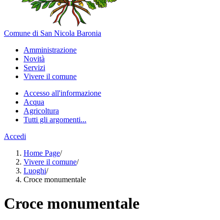
Comune di San Nicola Baronia
Amministrazione
Novità
Servizi
Vivere il comune
Accesso all'informazione
Acqua
Agricoltura
Tutti gli argomenti...
Accedi
Home Page
/
Vivere il comune
/
Luoghi
/
Croce monumentale
Croce monumentale