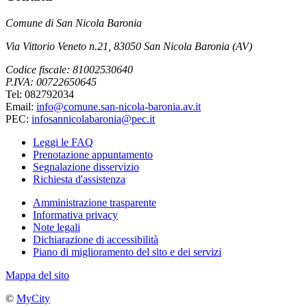
Comune di San Nicola Baronia
Via Vittorio Veneto n.21, 83050 San Nicola Baronia (AV)
Codice fiscale: 81002530640
P.IVA: 00722650645
Tel: 082792034
Email:
info@comune.san-nicola-baronia.av.it
PEC:
infosannicolabaronia@pec.it
Leggi le FAQ
Prenotazione appuntamento
Segnalazione disservizio
Richiesta d'assistenza
Amministrazione trasparente
Informativa privacy
Note legali
Dichiarazione di accessibilità
Piano di miglioramento del sito e dei servizi
Mappa del sito
©
MyCity