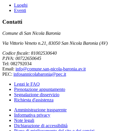
Luoghi
Eventi
Contatti
Comune di San Nicola Baronia
Via Vittorio Veneto n.21, 83050 San Nicola Baronia (AV)
Codice fiscale: 81002530640
P.IVA: 00722650645
Tel: 082792034
Email:
info@comune.san-nicola-baronia.av.it
PEC:
infosannicolabaronia@pec.it
Leggi le FAQ
Prenotazione appuntamento
Segnalazione disservizio
Richiesta d'assistenza
Amministrazione trasparente
Informativa privacy
Note legali
Dichiarazione di accessibilità
Piano di miglioramento del sito e dei servizi