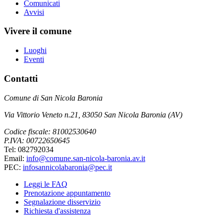
Comunicati
Avvisi
Vivere il comune
Luoghi
Eventi
Contatti
Comune di San Nicola Baronia
Via Vittorio Veneto n.21, 83050 San Nicola Baronia (AV)
Codice fiscale: 81002530640
P.IVA: 00722650645
Tel: 082792034
Email:
info@comune.san-nicola-baronia.av.it
PEC:
infosannicolabaronia@pec.it
Leggi le FAQ
Prenotazione appuntamento
Segnalazione disservizio
Richiesta d'assistenza